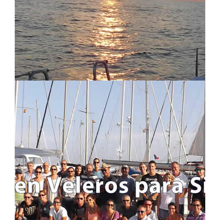
TUTTI I VIAGGI
ITINERARI E ROTTE
INFO UTILI
INFORMAZIONE IMPORTANTE
FAQ - DOMANDE FREQUENTI
CHI SIAMO E CHE FACCIAMO
BLOG
LEGALE
INFORMAZIONE LEGALE
CANCELLAZIONE DEL VIAGGIO
CIRCA S4S!!
POLITICA DEI COOKIES
POLITICA SULLA PRIVACY
CONTATTI
MODULO DI CONTATTO
MAPPA DELLA SITUAZIONE
LOGIN