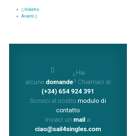
Indietro
Avanti
¿Hai
alcune
domande
? Chiamaci al
(+34) 654 924 391
Scrivici al nostro
modulo di
contatto
Inviaci un
mail
a:
ciao@sail4singles.com