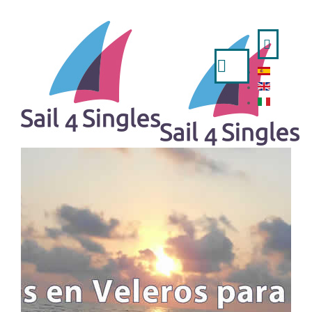
Cerca...
HOME
- ESPAÑOL
- ENGLISH
- ITALIANO
OFFERTE VIAGGI
UNA SETTIMANA IN BARCA A VELA
FINE SETTIMANA E PONTI FESTIVI
REGATE
LUNGHE TRAVERSATE