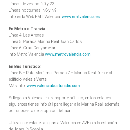
Líneas de verano: 20 y 23.
Líneas nocturnas: N8 y N9.
Info en la Web EMT Valencia:
www.emtvalencia.es
En Metro o Tranvía
:
Línea 4: Las Arenas
Línea 5: Parada Marina Real Juan Carlos I
Línea 6: Grau-Canyamelar
Info Metro Valencia
www.metrovalencia.com
En Bus Turístico
:
Línea B – Ruta Marítima: Parada 7 – Marina Real, frente al
edificio Veles e Vents
Más info:
www.valenciabusturistic.com
Si llegas a Valencia en transporte público, en los enlaces
siguientes tienes info útil para llegar a la Marina Real, además,
por supuesto de la opción del taxi.
Utiliza este enlace si llegas a Valencia en AVE o a la estación
de Joaquín Sorolla