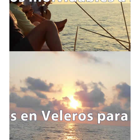
TUTTI I VIAGGI
ITINERARI E ROTTE
INFO UTILI
INFORMAZIONE IMPORTANTE
FAQ - DOMANDE FREQUENTI
CHI SIAMO E CHE FACCIAMO
BLOG
LEGALE
INFORMAZIONE LEGALE
CANCELLAZIONE DEL VIAGGIO
CIRCA S4S!!
POLITICA DEI COOKIES
POLITICA SULLA PRIVACY
CONTATTI
MODULO DI CONTATTO
MAPPA DELLA SITUAZIONE
LOGIN