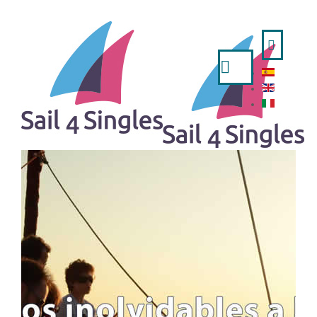
Cerca...
HOME
- ESPAÑOL
- ENGLISH
- ITALIANO
OFFERTE VIAGGI
UNA SETTIMANA IN BARCA A VELA
FINE SETTIMANA E PONTI FESTIVI
REGATE
LUNGHE TRAVERSATE