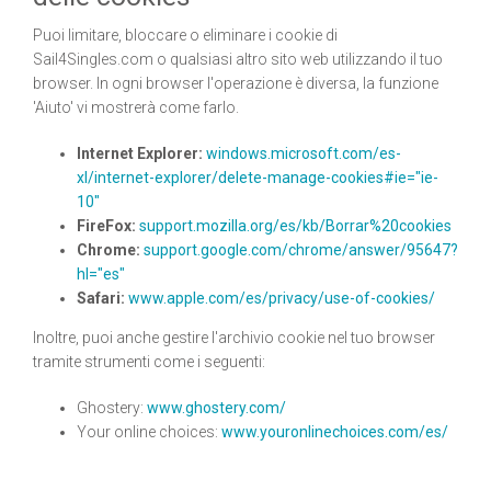
Puoi limitare, bloccare o eliminare i cookie di
Sail4Singles.com o qualsiasi altro sito web utilizzando il tuo
browser. In ogni browser l'operazione è diversa, la funzione
'Aiuto' vi mostrerà come farlo.
Internet Explorer:
windows.microsoft.com/es-
xl/internet-explorer/delete-manage-cookies#ie="ie-
10"
FireFox:
support.mozilla.org/es/kb/Borrar%20cookies
Chrome:
support.google.com/chrome/answer/95647?
hl="es"
Safari:
www.apple.com/es/privacy/use-of-cookies/
Inoltre, puoi anche gestire l'archivio cookie nel tuo browser
tramite strumenti come i seguenti:
Ghostery:
www.ghostery.com/
Your online choices:
www.youronlinechoices.com/es/