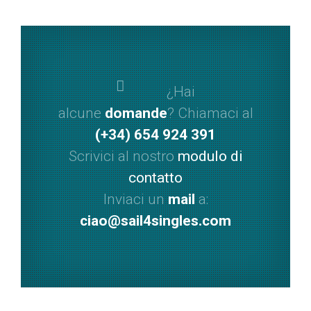
¿Hai
alcune
domande
? Chiamaci al
(+34) 654 924 391
Scrivici al nostro
modulo di
contatto
Inviaci un
mail
a:
ciao@sail4singles.com