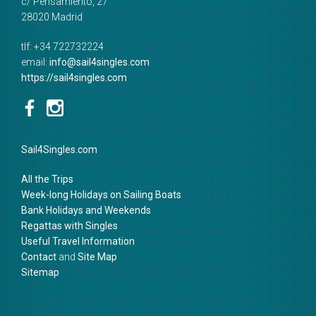
c/ Pensamiento, 27
28020
Madrid
tlf:
+34 722732224
email:
info@sail4singles.com
https://sail4singles.com
Sail4Singles.com
All the Trips
Week-long Holidays on Sailing Boats
Bank Holidays and Weekends
Regattas with Singles
Useful Travel Information
Contact
and
Site Map
Sitemap