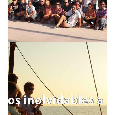
WEEKENDS AND LONG-WEEKENDS
REGATTAS
LONG SAILING CROSSING
ALL TRIPS
ITINERARIES AND ROUTES
USEFUL INFO
IMPORTANT INFO
FAQ - FREQUENTLY ASKED QUESTIONS
WHO WE ARE AND WHAT WE DO
BLOG
LEGAL INFO
LEGAL INFORMATION
COOKIES POLICY
PRIVACY POLICY
ABOUT S4S !!
TRAVEL CANCELLATION
CONTACT US
CONTACT FORM