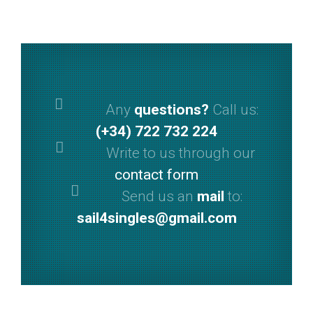
Any
questions?
Call us:
(+34) 722 732 224
Write to us through our
contact form
Send us an
mail
to:
sail4singles@gmail.com