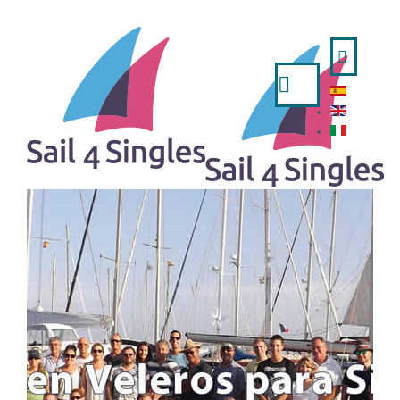
Search
...
HOME
- ESPAÑOL
- ENGLISH
- ITALIANO
TRIPS AVAILABLE
A WEEK IN SAILING BOAT
IBIZA AND FORMENTERA FROM VALENCIA
MINORCA FROM MAHON
MINORCA FROM BARCELONA